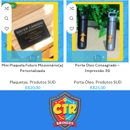
NOVO
Mini Plaqueta Futuro Missionário(a)
Porta Óleo Consagrado –
Personalizada
Impressão 3D
Plaquetas
,
Produtos SUD
Porta Óleo
,
Produtos SUD
R$
20,00
R$
25,00