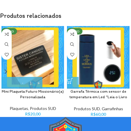
Produtos relacionados
NOVO
NOVO
Mini Plaqueta Futuro Missionário(a)
Garrafa Térmica com sensor de
Personalizada
temperatura em Led “Leia o Livro
de Mórmon”
Plaquetas
,
Produtos SUD
Produtos SUD
,
Garrafinhas
R$
20,00
R$
60,00