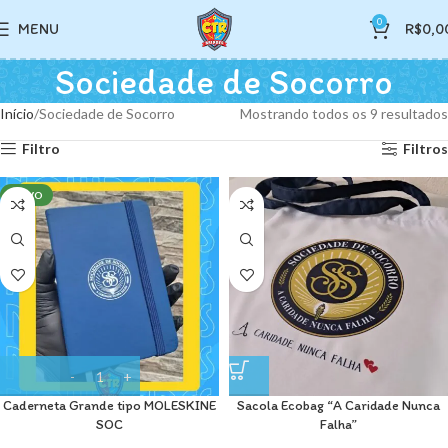
0
MENU
R$
0,0
Sociedade de Socorro
Início
Sociedade de Socorro
Mostrando todos os 9 resultados
Filtro
Filtros
NOVO
Caderneta Grande tipo MOLESKINE
Sacola Ecobag “A Caridade Nunca
SOC
Falha”