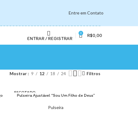
Entre em Contato
0
R$
0,00
ENTRAR / REGISTRAR
Mostrar
9
12
18
24
Filtros
ESGOTADO
go
Pulseira Ajustável “Sou Um Filho de Deus”
LEIA MAIS
NOVO
Pulseira