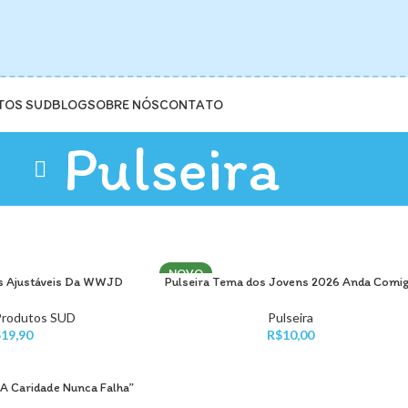
TOS SUD
BLOG
SOBRE NÓS
CONTATO
Pulseira
NOVO
as Ajustáveis Da WWJD
Pulseira Tema dos Jovens 2026 Anda Comi
ADICIONAR AO CARRINHO
Produtos SUD
Pulseira
$
19,90
R$
10,00
 “A Caridade Nunca Falha”