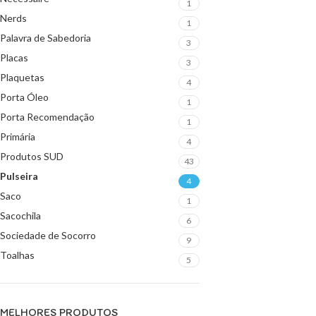
1
Nerds
1
Palavra de Sabedoria
3
Placas
3
Plaquetas
4
Porta Óleo
1
Porta Recomendação
1
Primária
4
Produtos SUD
43
Pulseira
4
Saco
1
Sacochila
6
Sociedade de Socorro
9
Toalhas
5
MELHORES PRODUTOS