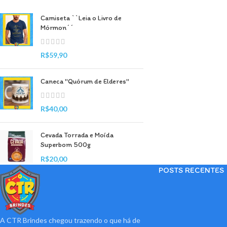
Camiseta ``Leia o Livro de
Mórmon´´
R$
59,90
Caneca "Quórum de Elderes"
R$
40,00
Cevada Torrada e Moída
Superbom 500g
R$
20,00
POSTS RECENTES
A CTR Brindes chegou trazendo o que há de