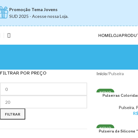
Promoção Tema Jovens
SUD 2025 - Acesse nossa Loja.
HOME
LOJA
PRODU
FILTRAR POR PREÇO
Início
Pulseira
NOVO
Pulseiras Colorid
VER OPÇÕES
Pulseira
,
R
FILTRAR
NOVO
Pulseira de Silicone
LEIA MAIS