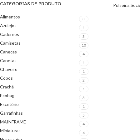
CATEGORIAS DE PRODUTO
Pulseira
,
Soci
Alimentos
3
Azulejos
1
Cadernos
3
Camisetas
10
Canecas
4
Canetas
1
Chaveiro
1
Copos
2
Crachá
1
Ecobag
3
Escritório
1
Garrafinhas
5
MAINFRAME
4
Miniaturas
4
Necessaire