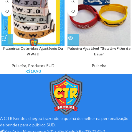
Pulseiras Coloridas Ajustáveis Da
Pulseira Ajustável “Sou Um Filho de
WWJD
Deus”
Pulseira
,
Produtos SUD
Pulseira
R$
19,90
A CTR Brindes chegou trazendo o que há de melhor na personalização
de brindes para o público SUD.
Rua Artur Montenegro 301 - São Paulo SP - 03921-050