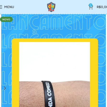
0
MENU
R$
0,0
NOVO