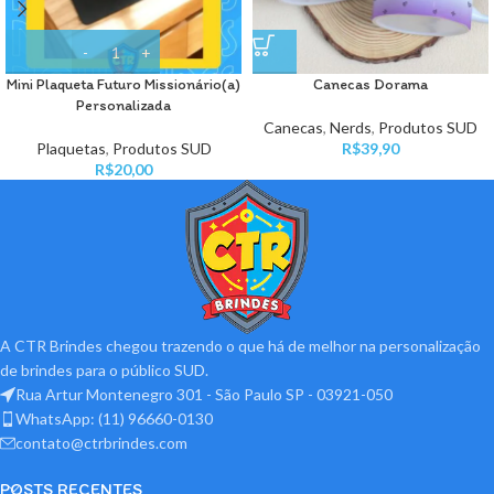
Mini Plaqueta Futuro Missionário(a)
Canecas Dorama
Personalizada
Canecas
,
Nerds
,
Produtos SUD
Plaquetas
,
Produtos SUD
R$
39,90
R$
20,00
A CTR Brindes chegou trazendo o que há de melhor na personalização
de brindes para o público SUD.
Rua Artur Montenegro 301 - São Paulo SP - 03921-050
WhatsApp: (11) 96660-0130
contato@ctrbrindes.com
POSTS RECENTES