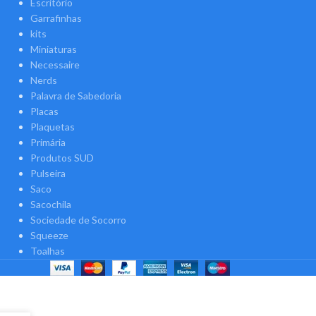
Escritório
Garrafinhas
kits
Miniaturas
Necessaire
Nerds
Palavra de Sabedoria
Placas
Plaquetas
Primária
Produtos SUD
Pulseira
Saco
Sacochila
Sociedade de Socorro
Squeeze
Toalhas