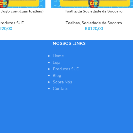
(Jogo com duas toalhas)
Toalha da Sociedade de Socorro
NAR AO CARRINHO
ADICIONAR AO CARRINHO
Produtos SUD
Toalhas
,
Sociedade de Socorro
220,00
R$
120,00
NOSSOS LINKS
Home
Loja
Produtos SUD
Blog
Sobre Nós
Contato