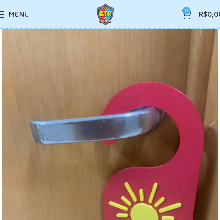
0
MENU
R$
0,0